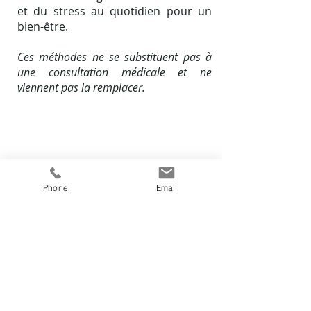
et du stress au quotidien pour un
bien-être.
Ces méthodes ne se substituent pas à
une consultation médicale et ne
viennent pas la remplacer.
Phone
Email
Séances semaine & week-end
prises en charge par certaines mutuelles
POUR QUE PRENDRE SOIN DE VOUS
PRENNE TOUT SON SENS - SENS&SOINS