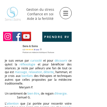
Gestion du stress
Confiance en soi
Aide à la fertilité
PRENDRE RV
Je suis venue par
curiosité
et pour
découvrir
ce
qu’est la
réflexologie
et pour
bénéficier
des
séances. Je reste par ailleurs une fan de tout ce
qui est
massage, relaxation, détente
, hamman, et
je crois aux
bienfaits
des thérapies et techniques
autres que celles proposées par la médecine
traditionnelle.
Meryam P.
Un sentiment de
bien être
, de regain
d'énergie.
Samuel G.
L'
attention
que j'ai portée pour ressentir
votre