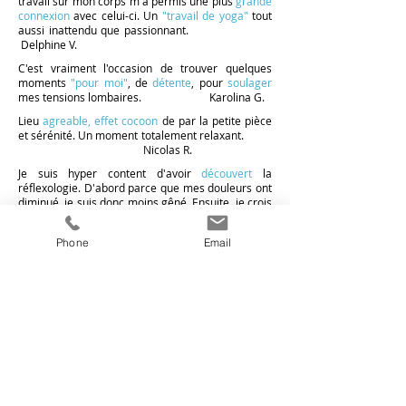
travail sur mon corps m'a permis une plus
grande
connexion
avec celui-ci. Un
"travail de yoga"
tout
aussi inattendu que passionnant.
Delphine V.
C'est vraiment l'occasion de trouver quelques
moments
"pour moi"
, de
détente
, pour
soulager
mes tensions lombaires. Karolina G.
Lieu
agreable, effet cocoon
de par la petite pièce
et sérénité. Un moment totalement relaxant.
Nicolas R.
Je suis hyper content d'avoir
découvert
la
réflexologie. D'abord parce que mes douleurs ont
diminué, je suis donc moins gêné. Ensuite, je crois
que petit à petit, au fil des séances, j'ai pris
conscience
de la cause de ces douleurs.
Phone
Email
Nicolas
R.
Après avoir pratiqué la kinésithérapie Mézières,
l'acupuncture, différentes techniques de
massages asiatiques, le magnétisme, je désirais
connaitre les
bienfaits
de la
réflexologie plantaire.
C'est plutôt étonnant.
Samuel G.
POUR QUE PRENDRE SOIN DE VOUS
PRENNE TOUT SON SENS - SENS&SOINS