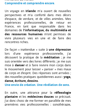
Comprendre et comprendre encore
.
Un voyage en
Irlande
m'a ouvert de nouvelles
perspectives et m'a conforté dans mes désirs
d'espace, de verdure, et de villes animées. Mes
expériences professionnelles, de retour en
France, en tant que responsable dans les
domaines de
l'informatique, du multimédia et
des ressources humaines
m'ont permises de
vivre plusieurs vies en une et de faire des
rencontres riches.
De façon « inattendue » suite à
une dépression
lors d'une expérience professionnelle, j'ai
découvert la pratique de la
méditation
; je me
suis orientée vers des livres différents ; je me suis
mise à
danser
et à faire revivre mon corps dans
le mouvement pour laisser « panser » mes maux
de corps et d'esprit. Des réponses sont arrivées ;
des nouvelles pratiques quotidiennes aussi :
yoga,
danse, écriture, dessins
.
Une envie de création. Une révélation de sens.
En outre, une attirance pour la
réflexologie
plantaire
et les
médecines douces
se précisait.
J'ai donc choisi de me former en parallèle de mes
premières vies professionnelles : sonothérapie,