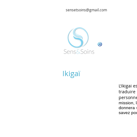
sensetsoins@gmail.com
Ikigaï
L’ikigai 
traduire
personne
mission, 
donnera 
savez pou