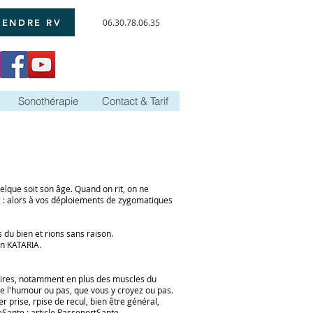
RENDRE RV
06.30.78.06.35
Sonothérapie
Contact & Tarif
quelque soit son âge.
Quand on rit, on ne
g : alors à vos déploiements de zygomatiques
 du bien et rions sans raison.
n KATARIA
.
toires, notamment en plus des muscles du
e l'humour ou pas, que vous y croyez ou pas.
r prise, rpise de recul, bien être général,
eSante
; article
PasseportSante