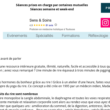
Séances prises en charge par certaines mutuelles
P
Séances semaine et week-end
Evènements
Spécialités
Formations
Réflexologie
 avant de parler
 une ressource intérieure gratuite, illimité, naturelle, facile et accessible à tous 
en ; aviez vous remarqué ?
Une minute de rire équivaut à trois minutes de joggin
s hormones du bonheur grâce au rire ! Grâce à un atelier d'une heure, faites vous
ropre du yoga du rire. Ce concept a été crée en 1995 par un médecin indien,
Mada
aits du rire sont nombreux
rire monopolise la sangle abdominale, le diaphragme et toutes les voies respira
tente mentale et relaxation corporelle sont alors au rendez-vous que vous ayez d
iter que quelques uns : amélioration du sommeil, de la digestion, antistress, lâche
nt du muscle cardiaque... Pour en savoir plus : article
Yogadurire
; article
Planet