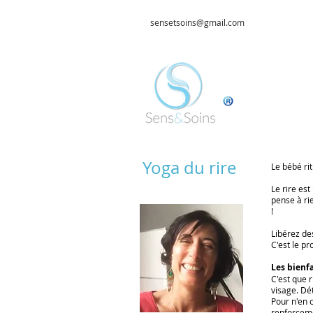
sensetsoins@gmail.com
Yoga du rire
Le bébé rit
Le rire est
pense à ri
!
Libérez de
C'est le p
Les bienf
C'est que 
visage. Dé
Pour n'en c
renforceme